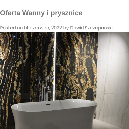
G
ł
Oferta Wanny i prysznice
Posted on
14 czerwca, 2022
by
Dawid Szczepanski