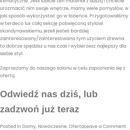
klimatyczne. Jeśli lubicie ten materiał z duszą i chcecie
urozmaicić nim swoje wnętrze, mamy wiele pomysłów, w
jaki sposób wykorzystać go w łazience. Przygotowaliśmy
w terdeco lux całą sekcję poświęconą stylowi
skandynawskiemu, jeżeli jesteś bardziej
zainteresowany/zainteresowana tym użyciem drewna
to dobrze spędzisz u nas czas i wybierzesz najlepszy dla
siebie styl.
Zapraszamy do naszego salonu w celu zapoznania się z
ofertą.
Odwiedź nas dziś, lub
zadzwoń już teraz
o
Posted in
Domy
,
Nowoczesne
,
Oferta
Leave a Comment