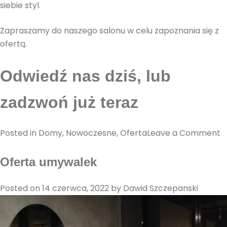
siebie styl.
Zapraszamy do naszego salonu w celu zapoznania się z
ofertą.
Odwiedź nas dziś, lub
zadzwoń już teraz
o
Posted in
Domy
,
Nowoczesne
,
Oferta
Leave a Comment
O
W
Oferta umywalek
i
p
Posted on
14 czerwca, 2022
by
Dawid Szczepanski