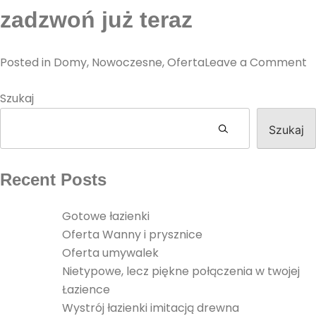
zadzwoń już teraz
o
Posted in
Domy
,
Nowoczesne
,
Oferta
Leave a Comment
O
Szukaj
u
Szukaj
Recent Posts
Gotowe łazienki
Oferta Wanny i prysznice
Oferta umywalek
Nietypowe, lecz piękne połączenia w twojej
Łazience
Wystrój łazienki imitacją drewna